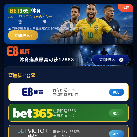
中国·304永利(集团有限
公司)-官方网站
首页
关于304永利集团
产业体系
关于304永利集团
行业动态
新闻中心
公司简介
组织架构
集团荣誉
党的建设
大事记
信息公开
联系我们
多彩304永利集团