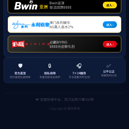
腐败问题集中整治工作，坚决纠治群众反映
的国资国企领域不正之风，解决群众急难愁
盼，按照《304永利集团2025年集中整治群
众身边不正之风和腐败问题实施方案》，现
就304永利集团关于营商环境、招标采购领
域、拖欠农民工工资、拖欠环卫工人工资及
瓶装液化气安全等5个方面问题的举报电话